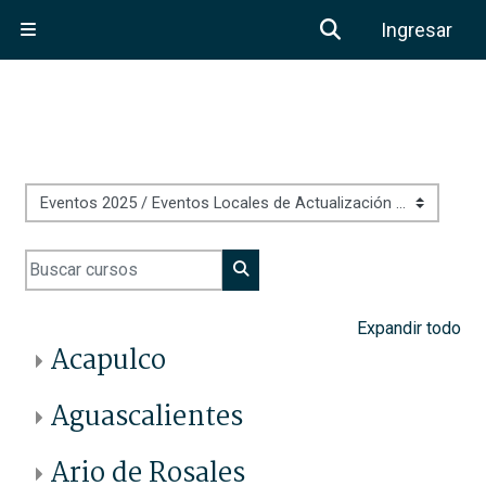
Saltar al contenido principal
Activar o desa
Ingresar
Pánel lateral
Categorías
Buscar cursos
Buscar cursos
Expandir todo
Acapulco
Aguascalientes
Ario de Rosales