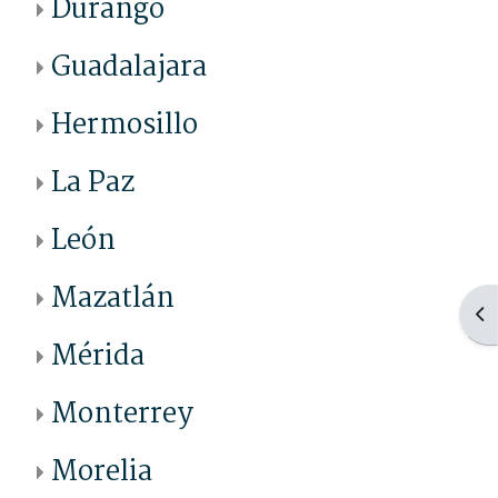
Durango
Guadalajara
Hermosillo
La Paz
León
Mazatlán
Abr
Mérida
Monterrey
Morelia