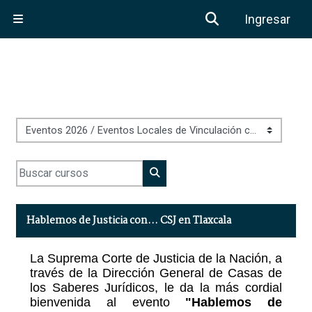
Saltar al contenido principal
Activar o desa
Ingresar
Pánel lateral
Categorías
Buscar cursos
Buscar cursos
Hablemos de Justicia con... CSJ en Tlaxcala
La Suprema Corte de Justicia de la Nación, a
través de la Dirección General de Casas de
los Saberes Jurídicos, le da la más cordial
bienvenida al evento
"
Hablemos de