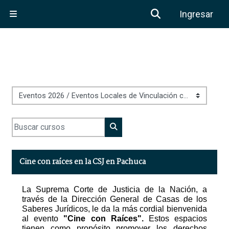
Saltar al contenido principal
Activar o desa
Ingresar
Pánel lateral
Categorías
Buscar cursos
Buscar cursos
Cine con raíces en la CSJ en Pachuca
La Suprema Corte de Justicia de la Nación, a
través de la Dirección General de Casas de los
Saberes Jurídicos, le da la más cordial bienvenida
al evento
"Cine con Raíces".
Estos espacios
tienen como propósito promover los derechos