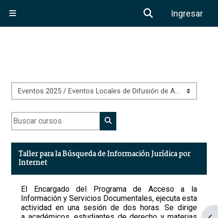
Saltar al contenido principal
Activar o desa
Ingresar
Pánel lateral
Categorías
Buscar cursos
Buscar cursos
Taller para la Búsqueda de Información Jurídica por
Internet
El Encargado del Programa de
Acceso a la
Información y Servicios Documentales, ejecuta esta
actividad en una sesión de dos horas. Se dirige
a académicos, estudiantes de derecho y materias
Abr