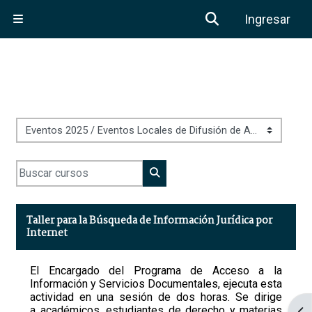
Saltar al contenido principal
Activar o desa
Ingresar
Pánel lateral
Categorías
Buscar cursos
Buscar cursos
Taller para la Búsqueda de Información Jurídica por
Internet
El Encargado del Programa de
Acceso a la
Información y Servicios Documentales, ejecuta esta
actividad en una sesión de dos horas. Se dirige
a académicos, estudiantes de derecho y materias
Abr