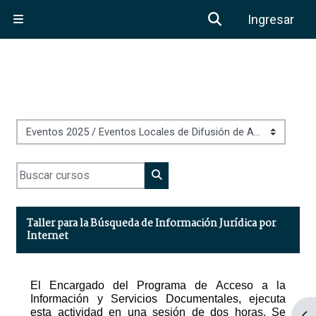
Saltar al contenido principal
Activar o desa
Ingresar
Pánel lateral
Categorías
Buscar cursos
Buscar cursos
Taller para la Búsqueda de Información Jurídica por
Internet
El Encargado del Programa de
Acceso a
la
Información y Servicios Documentales,
ejecuta
esta actividad en una sesión de dos horas. Se
Abr