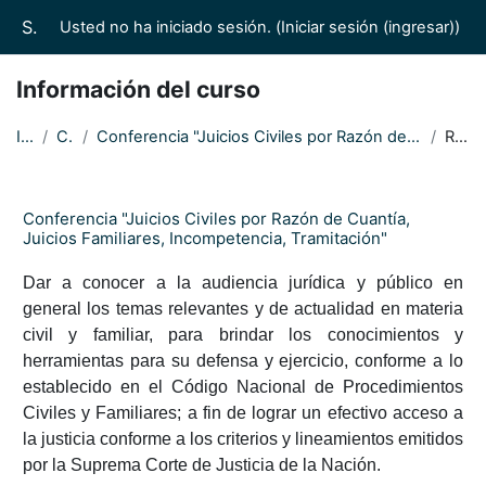
Saltar al contenido principal
Suprema Corte de Justicia de la Nación/Casas de los Saberes Jurídicos
Usted no ha iniciado sesión. (
Iniciar sesión (ingresar)
)
Información del curso
Inicio
Cursos
Conferencia "Juicios Civiles por Razón de Cuantía, Juicios Familiares, Incompetencia, Tramitación"
Resumen
Conferencia "Juicios Civiles por Razón de Cuantía,
Juicios Familiares, Incompetencia, Tramitación"
Dar a conocer a la audiencia jurídica y público en
general los temas relevantes y de actualidad en materia
civil y familiar, para brindar los conocimientos y
herramientas para su defensa y ejercicio, conforme a lo
establecido en el Código Nacional de Procedimientos
Civiles y Familiares; a fin de lograr un efectivo acceso a
la justicia conforme a los criterios y lineamientos emitidos
por la Suprema Corte de Justicia de la Nación.