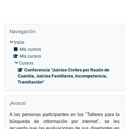
Bloques
Bloques
Omitir Navegación
Navegación
Inicio
Mis cursos
Mis cursos
Cursos
Conferencia "Juicios Civiles por Razón de
Cuantía, Juicios Familiares, Incompetencia,
Tramitación"
Omitir ¡Avisos!
¡Avisos!
A las personas participantes en los "Talleres para la
búsqueda de información por internet
", se les
recuerda que las evaluaciones de sus disertantes en