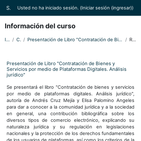
Saltar al contenido principal
Suprema Corte de Justicia de la Nación/Casas de los Saberes Jurídicos
Usted no ha iniciado sesión. (
Iniciar sesión (ingresar)
)
Información del curso
Inicio
Cursos
Presentación de Libro "Contratación de Bienes y Servicios por medio de Plataformas Digitales. Anális...
Resumen
Presentación de Libro "Contratación de Bienes y
Servicios por medio de Plataformas Digitales. Análisis
jurídico"
Se presentará el libro "Contratación de bienes y servicios
por medio de plataformas digitales. Análisis jurídico",
autoría de Andrés Cruz Mejía y Elisa Palomino Angeles
para dar a conocer a la comunidad jurídica y a la sociedad
en general, una contribución bibliográfica sobre los
diversos tipos de comercio electrónico, explicando su
naturaleza jurídica y su regulación en legislaciones
nacionales y la protección de los derechos fundamentales
de los usuarios de plataformas, así como los criterios de la