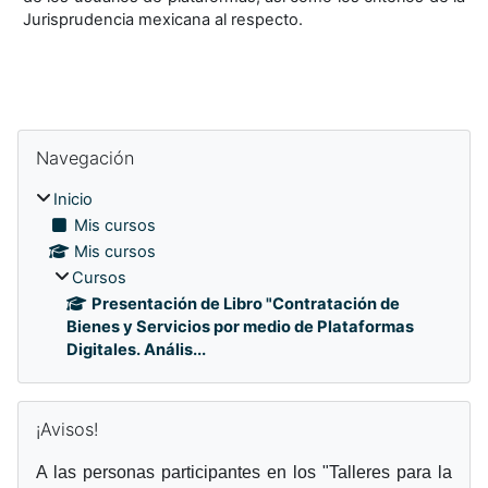
Jurisprudencia mexicana al respecto.
Bloques
Bloques
Omitir Navegación
Navegación
Inicio
Mis cursos
Mis cursos
Cursos
Presentación de Libro "Contratación de
Bienes y Servicios por medio de Plataformas
Digitales. Anális...
Omitir ¡Avisos!
¡Avisos!
A las personas participantes en los "Talleres para la