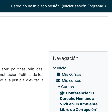
Usted no ha iniciado sesión. (
Iniciar sesión (ingresar)
)
Bloques
Bloques
Omitir Navegación
Navegación
Inicio
on: políticas públicas,
Mis cursos
titución Política de los
a la justicia y evitar la
Mis cursos
Cursos
Conferencia "El
Derecho Humano a
Vivir en un Ambiente
Libre de Corrupción"