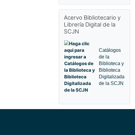
Omitir Acervo Bibliotecario y Librerí
Acervo Bibliotecario y
Librería Digital de la
SCJN
Catálogos
de la
Biblioteca y
Biblioteca
Digitalizada
de la SCJN