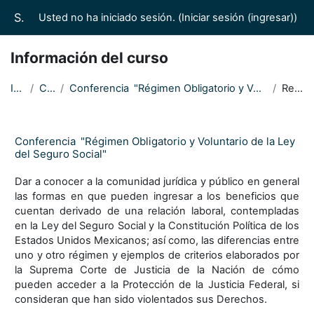
Saltar al contenido principal
Suprema Corte de Justicia de la Nación/Casas de los Saberes Jurídicos
Usted no ha iniciado sesión. (
Iniciar sesión (ingresar)
)
Información del curso
Inicio
Cursos
Conferencia "Régimen Obligatorio y Voluntario de la Ley del Seguro Social"
Resumen
Conferencia "Régimen Obligatorio y Voluntario de la Ley
del Seguro Social"
Dar a conocer a la comunidad jurídica y público en general
las formas en que pueden ingresar a los beneficios que
cuentan derivado de una relación laboral, contempladas
en la Ley del Seguro Social y la Constitución Política de los
Estados Unidos Mexicanos; así como, las diferencias entre
uno y otro régimen y ejemplos de criterios elaborados por
la Suprema Corte de Justicia de la Nación de cómo
pueden acceder a la Protección de la Justicia Federal, si
consideran que han sido violentados sus Derechos.