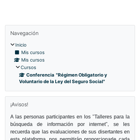
Bloques
Bloques
Omitir Navegación
Navegación
Inicio
Mis cursos
Mis cursos
Cursos
Conferencia "Régimen Obligatorio y
Voluntario de la Ley del Seguro Social"
Omitir ¡Avisos!
¡Avisos!
A las personas participantes en los "Talleres para la
búsqueda de información por internet
", se les
recuerda que las evaluaciones de sus disertantes en
esta plataforma, nos permitirán proporcionarle cada