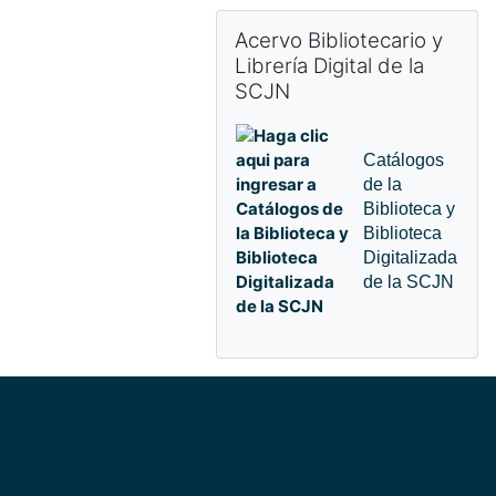
Omitir Acervo Bibliotecario y Librerí
Acervo Bibliotecario y
Librería Digital de la
SCJN
Catálogos
de la
Biblioteca y
Biblioteca
Digitalizada
de la SCJN