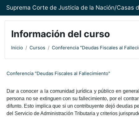
Saltar al contenido principal
Suprema Corte de Justicia de la Nación/Casas d
Información del curso
Inicio
Cursos
Conferencia "Deudas Fiscales al Fallec
Conferencia "Deudas Fiscales al Fallecimiento"
Dar a conocer a la comunidad jurídica y público en general
persona no se extinguen con su fallecimiento, por el contrar
difunto. Esto implica que si un contribuyente dejó deudas p
del Servicio de Administración Tributaria y criterios jurisprud