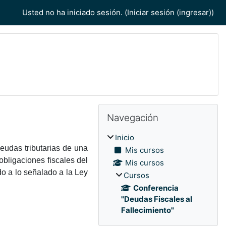
Usted no ha iniciado sesión. (
Iniciar sesión (ingresar)
)
Bloques
Bloques
Omitir Navegación
Navegación
Inicio
eudas tributarias de una
Mis cursos
obligaciones fiscales del
Mis cursos
do a lo señalado a la Ley
Cursos
Conferencia
"Deudas Fiscales al
Fallecimiento"